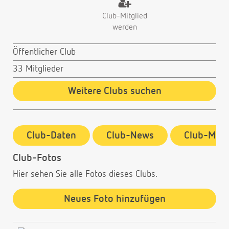
Club-Mitglied
werden
Öffentlicher Club
33 Mitglieder
Weitere Clubs suchen
Club-Daten
Club-News
Club-Mitg
Club-Fotos
Hier sehen Sie alle Fotos dieses Clubs.
Neues Foto hinzufügen