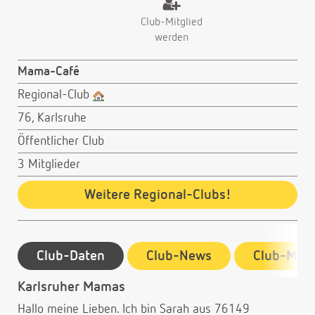
Club-Mitglied
werden
Mama-Café
Regional-Club
76, Karlsruhe
Öffentlicher Club
3 Mitglieder
Weitere Regional-Clubs!
Club-Daten
Club-News
Club-Mitg
Karlsruher Mamas
Hallo meine Lieben. Ich bin Sarah aus 76149