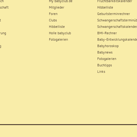
sch
My babyclub.de
Fruchtbarkeitskalender
chaft
Mitglieder
Hibbelliste
Foren
Geburtsterminrechner
t
Clubs
Schwangerschaftsterminüb
Hibbelliste
Schwangerschaftskalende
rung
Holle babyclub
BMI-Rechner
Fotogalerien
Baby-Entwicklungskalend
g
Babyhoroskop
Babynews
Fotogalerien
Buchtipps
Links