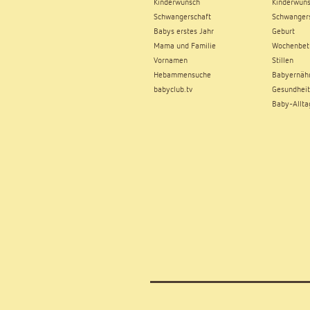
Kinderwunsch
Kinderwun
Schwangerschaft
Schwangers
Babys erstes Jahr
Geburt
Mama und Familie
Wochenbet
Vornamen
Stillen
Hebammensuche
Babyernäh
babyclub.tv
Gesundheit
Baby-Allta