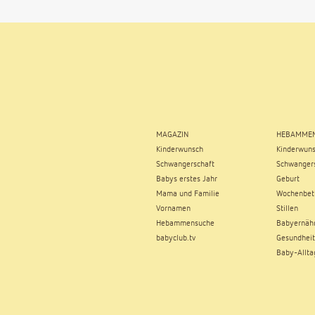
MAGAZIN
HEBAMMEN
Kinderwunsch
Kinderwun
Schwangerschaft
Schwangers
Babys erstes Jahr
Geburt
Mama und Familie
Wochenbet
Vornamen
Stillen
Hebammensuche
Babyernäh
babyclub.tv
Gesundheit
Baby-Allta