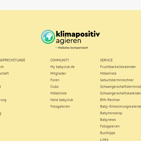
SPRECHSTUNDE
COMMUNITY
SERVICE
sch
My babyclub.de
Fruchtbarkeitskalender
chaft
Mitglieder
Hibbelliste
Foren
Geburtsterminrechner
t
Clubs
Schwangerschaftsterminüb
Hibbelliste
Schwangerschaftskalende
rung
Holle babyclub
BMI-Rechner
Fotogalerien
Baby-Entwicklungskalend
g
Babyhoroskop
Babynews
Fotogalerien
Buchtipps
Links