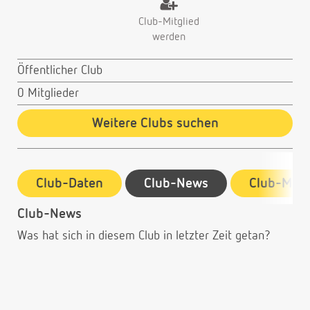
Club-Mitglied
werden
Öffentlicher Club
0 Mitglieder
Weitere Clubs suchen
Club-Daten
Club-News
Club-Mitg
Club-News
Was hat sich in diesem Club in letzter Zeit getan?