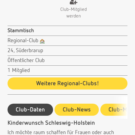
Club-Mitglied
werden
Stammtisch
Regional-Club
24, Süderbrarup
Öffentlicher Club
1 Mitglied
Weitere Regional-Clubs!
Club-Daten
Club-News
Club-Mitg
Kinderwunsch Schleswig-Holstein
Ich möchte raum schaffen für Frauen oder auch