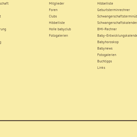
chaft
Mitglieder
Hibbelliste
Foren
Geburtsterminrechner
t
Clubs
Schwangerschaftsterminüb
Hibbelliste
Schwangerschaftskalende
rung
Holle babyclub
BMI-Rechner
Fotogalerien
Baby-Entwicklungskalend
g
Babyhoroskop
Babynews
Fotogalerien
Buchtipps
Links