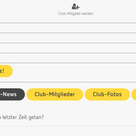
Club-Mitglied werden
s!
b-News
Club-Mitglieder
Club-Fotos
 letzter Zeit getan?