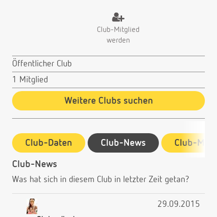
Club-Mitglied
werden
Öffentlicher Club
1 Mitglied
Weitere Clubs suchen
Club-Daten
Club-News
Club-Mitg
Club-News
Was hat sich in diesem Club in letzter Zeit getan?
29.09.2015