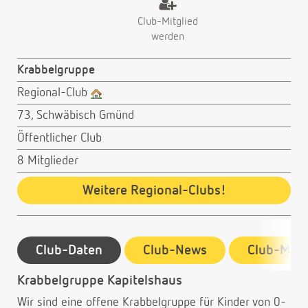
Club-Mitglied
werden
Krabbelgruppe
Regional-Club
73, Schwäbisch Gmünd
Öffentlicher Club
8 Mitglieder
Weitere Regional-Clubs!
Club-Daten
Club-News
Club-Mitg
Krabbelgruppe Kapitelshaus
Wir sind eine offene Krabbelgruppe für Kinder von 0-