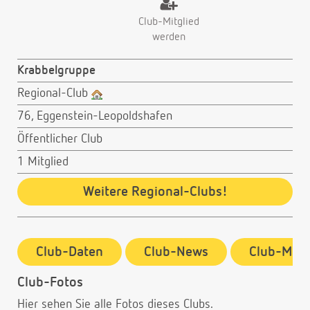
Club-Mitglied
werden
Krabbelgruppe
Regional-Club
76, Eggenstein-Leopoldshafen
Öffentlicher Club
1 Mitglied
Weitere Regional-Clubs!
Club-Daten
Club-News
Club-Mitg
Club-Fotos
Hier sehen Sie alle Fotos dieses Clubs.