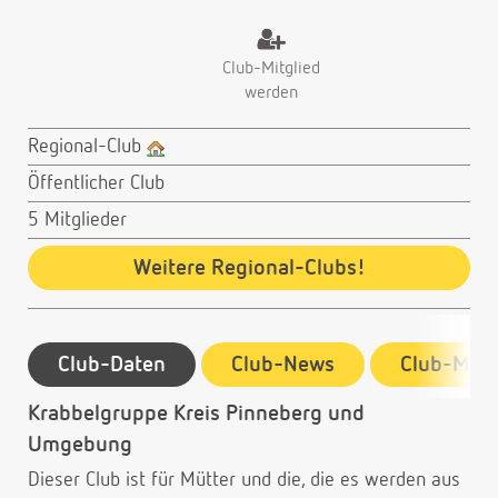
Club-Mitglied
werden
Regional-Club
Öffentlicher Club
5 Mitglieder
Weitere Regional-Clubs!
Club-Daten
Club-News
Club-Mitg
Krabbelgruppe Kreis Pinneberg und
Umgebung
Dieser Club ist für Mütter und die, die es werden aus