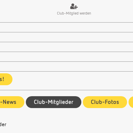
Club-Mitglied werden
s!
b-News
Club-Mitglieder
Club-Fotos
der