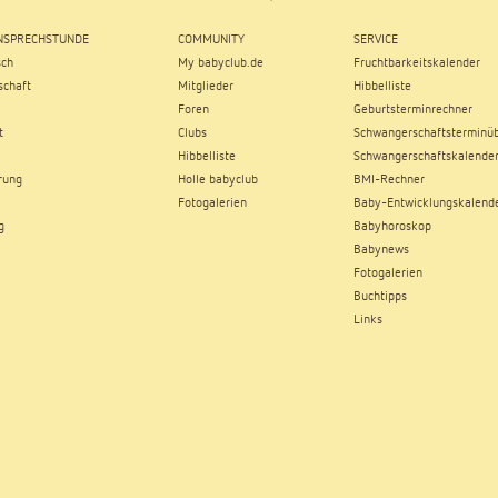
SPRECHSTUNDE
COMMUNITY
SERVICE
sch
My babyclub.de
Fruchtbarkeitskalender
chaft
Mitglieder
Hibbelliste
Foren
Geburtsterminrechner
t
Clubs
Schwangerschaftsterminüb
Hibbelliste
Schwangerschaftskalende
rung
Holle babyclub
BMI-Rechner
Fotogalerien
Baby-Entwicklungskalend
g
Babyhoroskop
Babynews
Fotogalerien
Buchtipps
Links