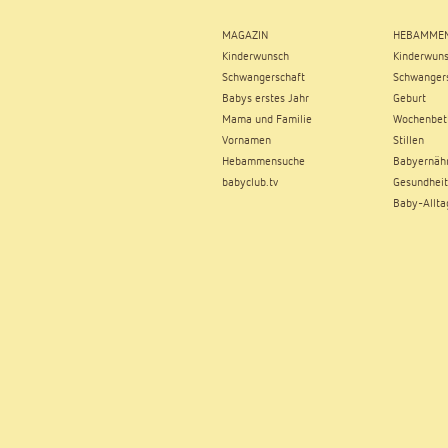
MAGAZIN
HEBAMMEN
Kinderwunsch
Kinderwun
Schwangerschaft
Schwangers
Babys erstes Jahr
Geburt
Mama und Familie
Wochenbet
Vornamen
Stillen
Hebammensuche
Babyernäh
babyclub.tv
Gesundheit
Baby-Allta