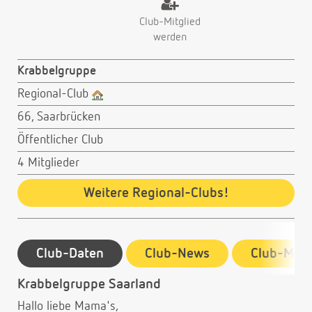
Club-Mitglied
werden
Krabbelgruppe
Regional-Club
66, Saarbrücken
Öffentlicher Club
4 Mitglieder
Weitere Regional-Clubs!
Club-Daten
Club-News
Club-Mitg
Krabbelgruppe Saarland
Hallo liebe Mama's,