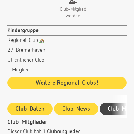
Club-Mitglied
werden
Kindergruppe
Regional-Club
27, Bremerhaven
Öffentlicher Club
1 Mitglied
Weitere Regional-Clubs!
Club-Daten
Club-News
Club-Mitg
Club-Mitglieder
Dieser Club hat
1 Clubmitglieder