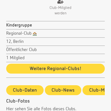
Club-Mitglied
werden
Kindergruppe
Regional-Club
12, Berlin
Öffentlicher Club
1 Mitglied
Weitere Regional-Clubs!
Club-Daten
Club-News
Club-Mitg
Club-Fotos
Hier sehen Sie alle Fotos dieses Clubs.