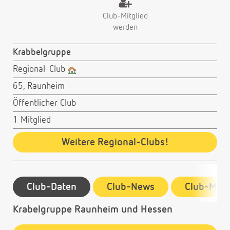
Club-Mitglied
werden
Krabbelgruppe
Regional-Club
65, Raunheim
Öffentlicher Club
1 Mitglied
Weitere Regional-Clubs!
Club-Daten
Club-News
Club-Mitg
Krabelgruppe Raunheim und Hessen