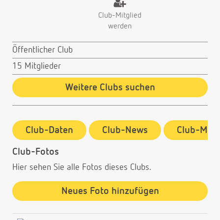
Club-Mitglied
werden
Öffentlicher Club
15 Mitglieder
Weitere Clubs suchen
Club-Daten
Club-News
Club-Mitg
Club-Fotos
Hier sehen Sie alle Fotos dieses Clubs.
Neues Foto hinzufügen