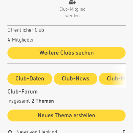
Club-Mitglied
werden
Öffentlicher Club
4 Mitglieder
Weitere Clubs suchen
Club-Daten
Club-News
Club-Mitg
Club-Forum
Insgesamt
2 Themen
Neues Thema erstellen
✿
News von Liebkind
0