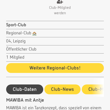
Club-Mitglied
werden
Sport-Club
Regional-Club
04, Leipzig
Öffentlicher Club
1 Mitglied
Weitere Regional-Clubs!
Club-Daten
Club-News
Club-Mitg
MAWIBA mit Antje
MAWIBA ist ein Tanzkonzept, dass speziell von einem