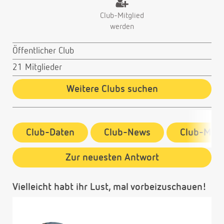
Club-Mitglied
werden
Öffentlicher Club
21 Mitglieder
Weitere Clubs suchen
Club-Daten
Club-News
Club-Mitg
Zur neuesten Antwort
Vielleicht habt ihr Lust, mal vorbeizuschauen!