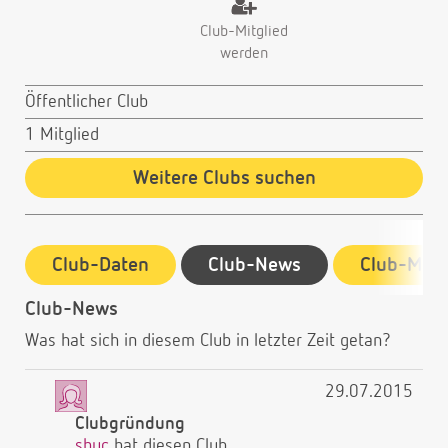
Club-Mitglied
werden
Öffentlicher Club
1 Mitglied
Weitere Clubs suchen
Club-Daten
Club-News
Club-Mitg
Club-News
Was hat sich in diesem Club in letzter Zeit getan?
29.07.2015
Clubgründung
shuc
hat diesen Club