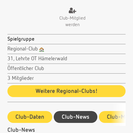
Club-Mitglied
werden
Spielgruppe
Regional-Club
31, Lehrte OT Hämelerwald
Öffentlicher Club
3 Mitglieder
Weitere Regional-Clubs!
Club-Daten
Club-News
Club-Mitg
Club-News