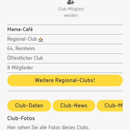
Club-Mitglied
werden
Mama-Café
Regional-Club
64, Reinheim
Öffentlicher Club
8 Mitglieder
Weitere Regional-Clubs!
Club-Daten
Club-News
Club-Mitg
Club-Fotos
Hier sehen Sie alle Fotos dieses Clubs.