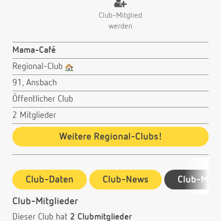
Club-Mitglied
werden
Mama-Café
Regional-Club
91, Ansbach
Öffentlicher Club
2 Mitglieder
Weitere Regional-Clubs!
Club-Daten
Club-News
Club-Mitg
Club-Mitglieder
Dieser Club hat
2 Clubmitglieder