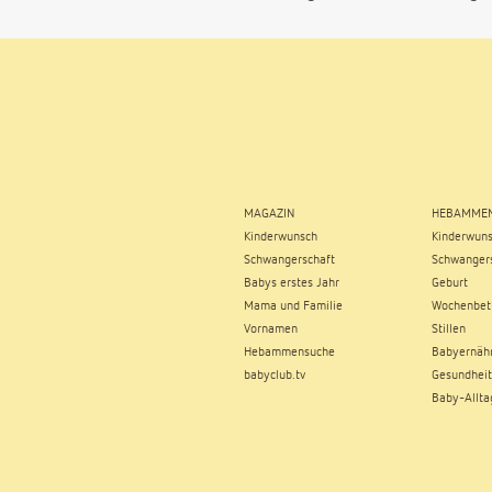
MAGAZIN
HEBAMMEN
Kinderwunsch
Kinderwun
Schwangerschaft
Schwangers
Babys erstes Jahr
Geburt
Mama und Familie
Wochenbet
Vornamen
Stillen
Hebammensuche
Babyernäh
babyclub.tv
Gesundheit
Baby-Allta