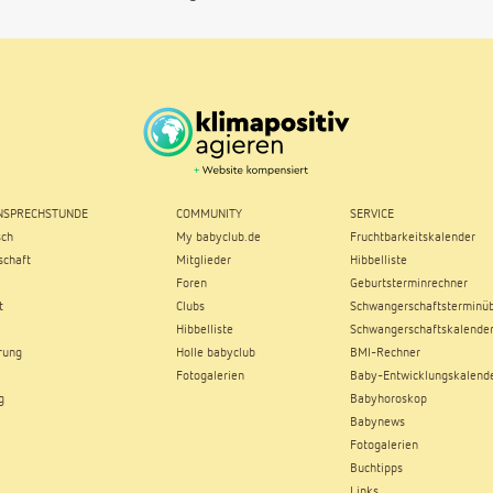
SPRECHSTUNDE
COMMUNITY
SERVICE
sch
My babyclub.de
Fruchtbarkeitskalender
chaft
Mitglieder
Hibbelliste
Foren
Geburtsterminrechner
t
Clubs
Schwangerschaftsterminüb
Hibbelliste
Schwangerschaftskalende
rung
Holle babyclub
BMI-Rechner
Fotogalerien
Baby-Entwicklungskalend
g
Babyhoroskop
Babynews
Fotogalerien
Buchtipps
Links