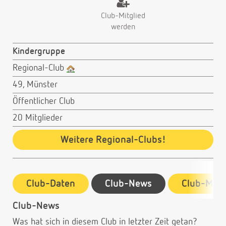
Club-Mitglied
werden
Kindergruppe
Regional-Club
49, Münster
Öffentlicher Club
20 Mitglieder
Weitere Regional-Clubs!
Club-Daten
Club-News
Club-Mitg
Club-News
Was hat sich in diesem Club in letzter Zeit getan?