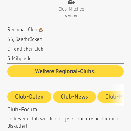
Club-Mitglied
werden
Regional-Club
66, Saarbrücken
Öffentlicher Club
6 Mitglieder
Weitere Regional-Clubs!
Club-Daten
Club-News
Club-Mitg
Club-Forum
In diesem Club wurden bis jetzt noch keine Themen
diskutiert.