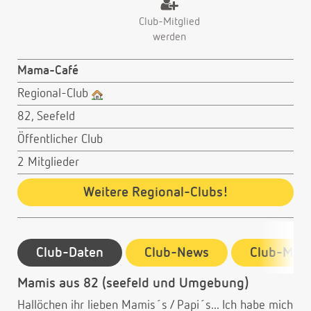
Club-Mitglied
werden
Mama-Café
Regional-Club
82, Seefeld
Öffentlicher Club
2 Mitglieder
Weitere Regional-Clubs!
Club-Daten
Club-News
Club-Mitg
Mamis aus 82 (seefeld und Umgebung)
Hallöchen ihr lieben Mamis´s / Papi´s... Ich habe mich