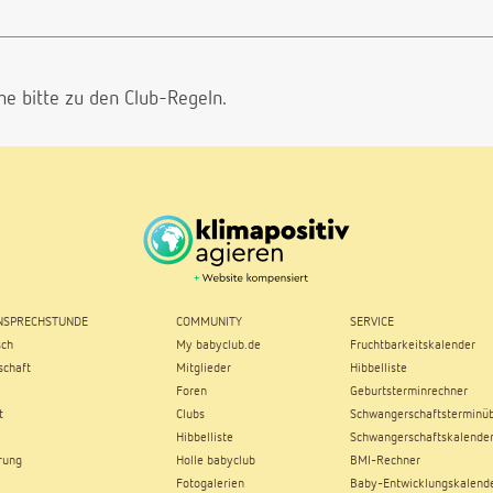
he bitte
zu den Club-Regeln.
SPRECHSTUNDE
COMMUNITY
SERVICE
sch
My babyclub.de
Fruchtbarkeitskalender
chaft
Mitglieder
Hibbelliste
Foren
Geburtsterminrechner
t
Clubs
Schwangerschaftsterminüb
Hibbelliste
Schwangerschaftskalende
rung
Holle babyclub
BMI-Rechner
Fotogalerien
Baby-Entwicklungskalend