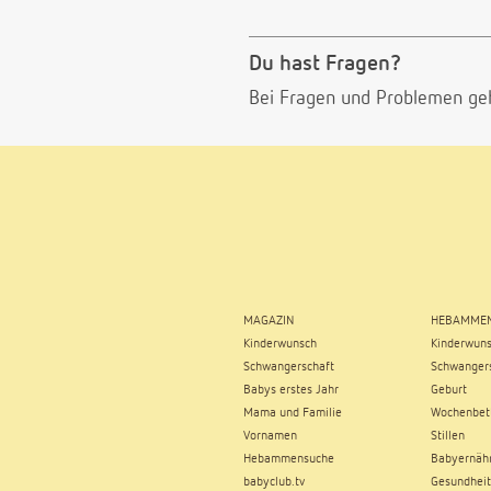
Du hast Fragen?
Bei Fragen und Problemen ge
MAGAZIN
HEBAMMEN
Kinderwunsch
Kinderwun
Schwangerschaft
Schwangers
Babys erstes Jahr
Geburt
Mama und Familie
Wochenbet
Vornamen
Stillen
Hebammensuche
Babyernäh
babyclub.tv
Gesundheit