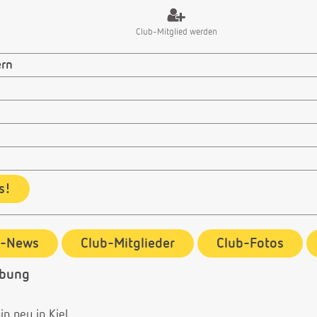
Club-Mitglied werden
ern
s!
b-News
Club-Mitglieder
Club-Fotos
ebung
n neu in Kiel.