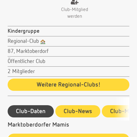
Club-Mitglied
werden
Kindergruppe
Regional-Club
87, Marktoberdorf
Öffentlicher Club
2 Mitglieder
Weitere Regional-Clubs!
Club-Daten
Club-News
Club-Mitg
Marktoberdorfer Mamis