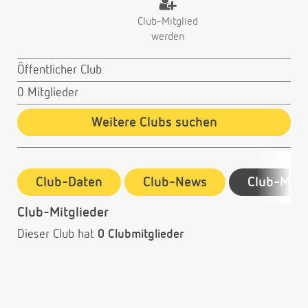
Club-Mitglied
werden
Öffentlicher Club
0 Mitglieder
Weitere Clubs suchen
Club-Daten
Club-News
Club-Mitg
Club-Mitglieder
Dieser Club hat
0 Clubmitglieder