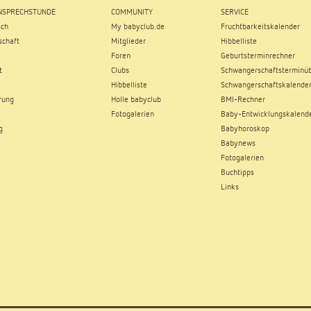
SPRECHSTUNDE
COMMUNITY
SERVICE
sch
My babyclub.de
Fruchtbarkeitskalender
chaft
Mitglieder
Hibbelliste
Foren
Geburtsterminrechner
t
Clubs
Schwangerschaftsterminüb
Hibbelliste
Schwangerschaftskalende
rung
Holle babyclub
BMI-Rechner
Fotogalerien
Baby-Entwicklungskalend
g
Babyhoroskop
Babynews
Fotogalerien
Buchtipps
Links