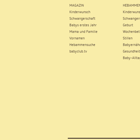
MAGAZIN
HEBAMMEN
Kinderwunsch
Kinderwun
Schwangerschaft
Schwangers
Babys erstes Jahr
Geburt
Mama und Familie
Wochenbet
Vornamen
Stillen
Hebammensuche
Babyernäh
babyclub.tv
Gesundheit
Baby-Allta