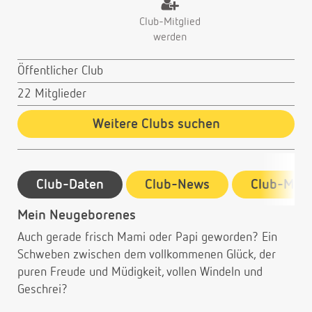
Club-Mitglied
werden
Öffentlicher Club
22 Mitglieder
Weitere Clubs suchen
Club-Daten
Club-News
Club-Mitg
Mein Neugeborenes
Auch gerade frisch Mami oder Papi geworden? Ein
Schweben zwischen dem vollkommenen Glück, der
puren Freude und Müdigkeit, vollen Windeln und
Geschrei?