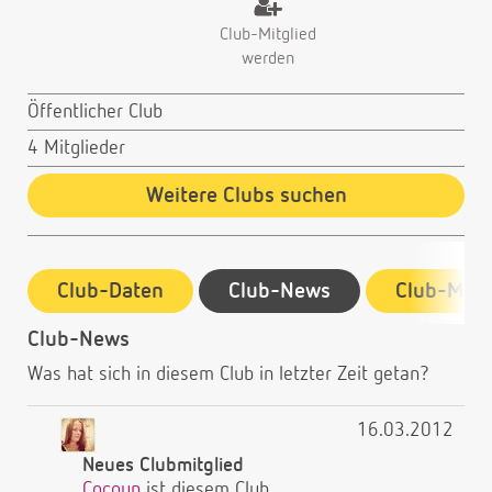
Club-Mitglied
werden
Öffentlicher Club
4 Mitglieder
Weitere Clubs suchen
Club-Daten
Club-News
Club-Mitg
Club-News
Was hat sich in diesem Club in letzter Zeit getan?
16.03.2012
Neues Clubmitglied
Cocoun
ist diesem Club