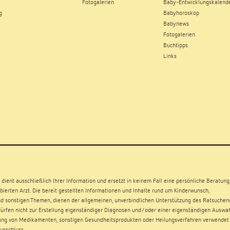
Fotogalerien
Baby-Entwicklungskalend
g
Babyhoroskop
Babynews
Fotogalerien
Buchtipps
Links
dient ausschließlich Ihrer Information und ersetzt in keinem Fall eine persönliche Beratung
ierten Arzt. Die bereit gestellten Informationen und Inhalte rund um Kinderwunsch,
d sonstigen Themen, dienen der allgemeinen, unverbindlichen Unterstützung des Ratsuchen
rfen nicht zur Erstellung eigenständiger Diagnosen und/oder einer eigenständigen Auswa
ng von Medikamenten, sonstigen Gesundheitsprodukten oder Heilungsverfahren verwendet
usschluss
.