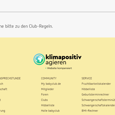
he bitte
zu den Club-Regeln.
SPRECHSTUNDE
COMMUNITY
SERVICE
sch
My babyclub.de
Fruchtbarkeitskalender
chaft
Mitglieder
Hibbelliste
Foren
Geburtsterminrechner
t
Clubs
Schwangerschaftsterminüb
Hibbelliste
Schwangerschaftskalende
rung
Holle babyclub
BMI-Rechner