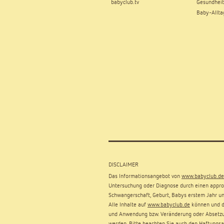
babyclub.tv
Gesundheit
Baby-Allta
DISCLAIMER
Das Informationsangebot von
www.babyclub.de
Untersuchung oder Diagnose durch einen approb
Schwangerschaft, Geburt, Babys erstem Jahr un
Alle Inhalte auf
www.babyclub.de
können und dü
und Anwendung bzw. Veränderung oder Absetzu
werden. Bitte beachten Sie auch den
Haftungsa