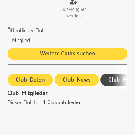
Club-Mitglied
werden
Öffentlicher Club
1 Mitglied
Weitere Clubs suchen
Club-Daten
Club-News
Club-Mitg
Club-Mitglieder
Dieser Club hat
1 Clubmitglieder