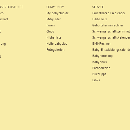
SPRECHSTUNDE
COMMUNITY
SERVICE
sch
My babyclub.de
Fruchtbarkeitskalender
chaft
Mitglieder
Hibbelliste
Foren
Geburtsterminrechner
t
Clubs
Schwangerschaftsterminüb
Hibbelliste
Schwangerschaftskalende
rung
Holle babyclub
BMI-Rechner
Fotogalerien
Baby-Entwicklungskalend
g
Babyhoroskop
Babynews
Fotogalerien
Buchtipps
Links