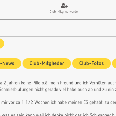
Club-Mitglied werden
b-News
Club-Mitglieder
Club-Fotos
a 2 jahren keine Pille o.ä. mein Freund und ich Verhüten auch
Schmierblutungen nicht gerade viel habe auch ab und zu ein 
 mir vor ca 1 1/2 Wochen ich habe meinen ES gehabt, zu der
n was es sein kann weil ich denke nicht das ich Schwanger bi