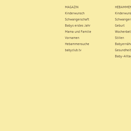
MAGAZIN
HEBAMMEN
Kinderwunsch
Kinderwun
Schwangerschaft
Schwangers
Babys erstes Jahr
Geburt
Mama und Familie
Wochenbet
Vornamen
Stillen
Hebammensuche
Babyernäh
babyclub.tv
Gesundheit
Baby-Allta