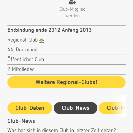
Club-Mitglied
werden
Entbindung ende 2012 Anfang 2013
Regional-Club
44, Dortmund
Öffentlicher Club
2 Mitglieder
Weitere Regional-Clubs!
Club-Daten
Club-News
Club-Mitg
Club-News
Was hat sich in diesem Club in letzter Zeit getan?