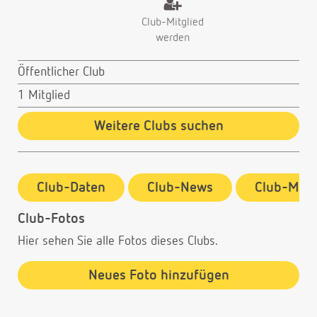
Club-Mitglied
werden
Öffentlicher Club
1 Mitglied
Weitere Clubs suchen
Club-Daten
Club-News
Club-Mitg
Club-Fotos
Hier sehen Sie alle Fotos dieses Clubs.
Neues Foto hinzufügen