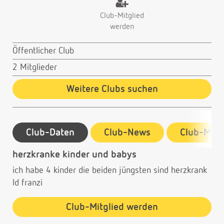
Club-Mitglied
werden
Öffentlicher Club
2 Mitglieder
Weitere Clubs suchen
Club-Daten
Club-News
Club-Mitg
herzkranke kinder und babys
ich habe 4 kinder die beiden jüngsten sind herzkrank
ld franzi
Club-Mitglied werden