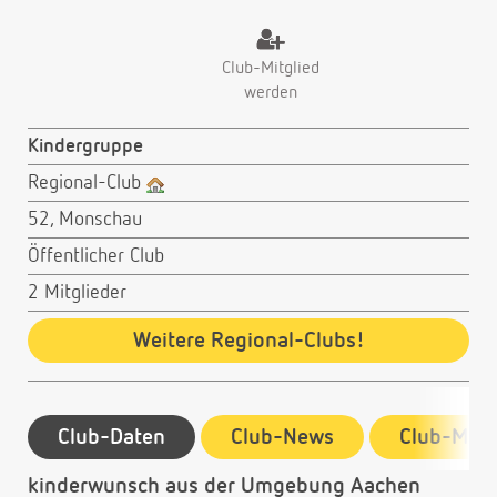
Club-Mitglied
werden
Kindergruppe
Regional-Club
52, Monschau
Öffentlicher Club
2 Mitglieder
Weitere Regional-Clubs!
Club-Daten
Club-News
Club-Mitg
kinderwunsch aus der Umgebung Aachen