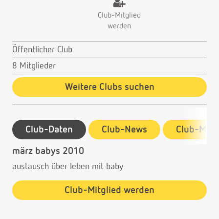
Club-Mitglied
werden
Öffentlicher Club
8 Mitglieder
Weitere Clubs suchen
Club-Daten
Club-News
Club-Mitg
märz babys 2010
austausch über leben mit baby
Club-Mitglied werden