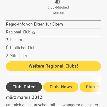
Club-Mitglied
werden
Regio-Info von Eltern für Eltern
Regional-Club
2, husum
Öffentlicher Club
2 Mitglieder
Weitere Regional-Clubs!
Club-Daten
Club-News
Club-Mitg
märz mamis 2012
um mich auszutauschen mit schwangeren oder eltern