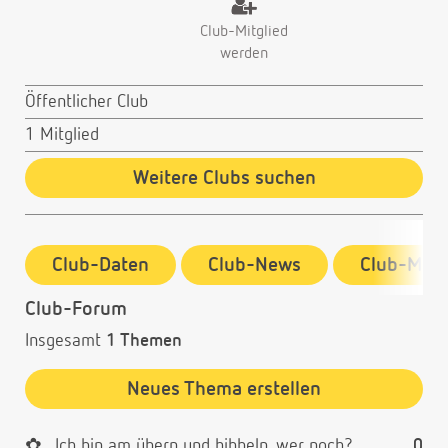
Club-Mitglied
werden
Öffentlicher Club
1 Mitglied
Weitere Clubs suchen
Club-Daten
Club-News
Club-Mitg
Club-Forum
Insgesamt
1 Themen
Neues Thema erstellen
✿
Ich bin am übern und hibbeln, wer noch?
0