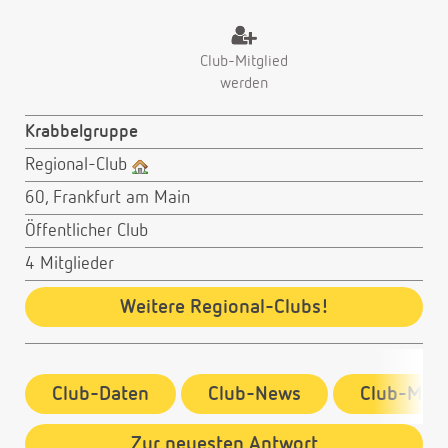
Club-Mitglied
werden
Krabbelgruppe
Regional-Club
60, Frankfurt am Main
Öffentlicher Club
4 Mitglieder
Weitere Regional-Clubs!
Club-Daten
Club-News
Club-Mitg
Zur neuesten Antwort