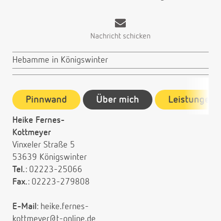
Nachricht schicken
Hebamme in Königswinter
Pinnwand
Über mich
Leistungen
Heike Fernes-
Kottmeyer
Vinxeler Straße 5
53639 Königswinter
Tel.
: 02223-25066
Fax.
: 02223-279808
E-Mail
:
heike.fernes-
kottmeyer@t-online.de