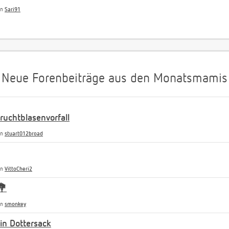
on
Sari91
Neue Forenbeiträge aus den Monatsmamis
uchtblasenvorfall
on
stuart012broad
on
VittoCheri2
💐
on
smonkey
n Dottersack