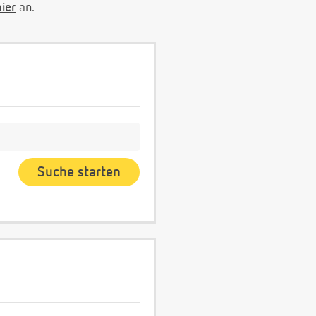
hier
an.