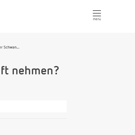
menü
r Schwan...
aft nehmen?