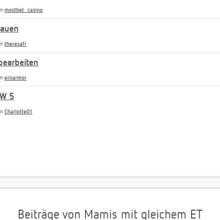
on
mostbet_casino
rauen
on
theresafr
bearbeiten
on
ernarmor
SW 5
on
Charlotte01
Beiträge von Mamis mit gleichem ET