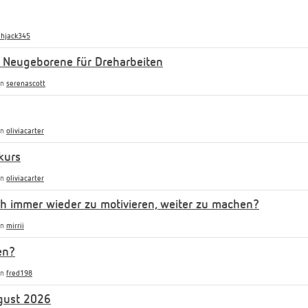
hjack345
 Neugeborene für Dreharbeiten
on
serenascott
on
oliviacarter
kurs
on
oliviacarter
uch immer wieder zu motivieren, weiter zu machen?
on
mirrii
en?
on
fred198
gust 2026