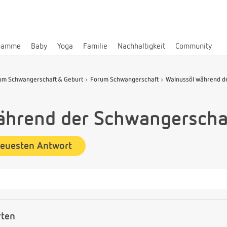
bamme
Baby
Yoga
Familie
Nachhaltigkeit
Community
um Schwangerschaft & Geburt
Forum Schwangerschaft
Walnussöl während de
ährend der Schwangersch
neuesten Antwort
rten