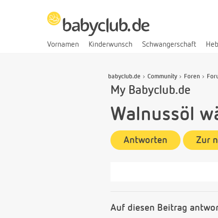
Vornamen
Kinderwunsch
Schwangerschaft
He
babyclub.de
Community
Foren
For
My Babyclub.de
Walnussöl w
Antworten
Zur 
Auf diesen Beitrag antwo