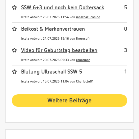
✿
SSW 6+3 und noch kein Dottersack
5
letzte Antwort
25.07.2026 11:54
von
mostbet_casino
✿
Beikost & Markenvertrauen
0
letzte Antwort
24.07.2026 15:16
von
theresafr
✿
Video für Geburtstag bearbeiten
3
letzte Antwort
20.07.2026 09:33
von
ernarmor
✿
Blutung Ultraschall SSW 5
1
letzte Antwort
15.07.2026 11:04
von
Charlotte01
Weitere Beiträge