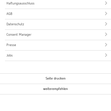
Haftungsausschluss
AGB
Datenschutz
Consent Manager
Presse
Jobs
Seite drucken
weiterempfehlen