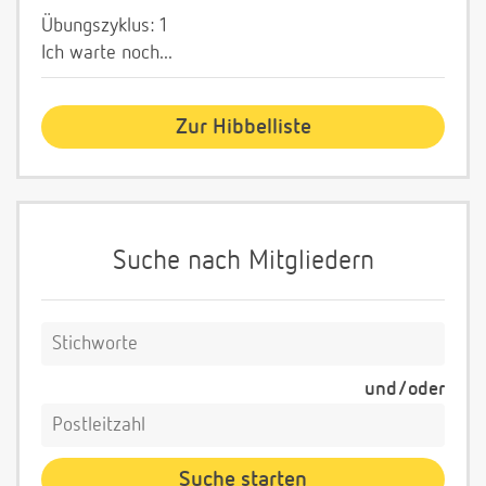
Übungszyklus: 1
Ich warte noch...
Zur Hibbelliste
Suche nach Mitgliedern
und/oder