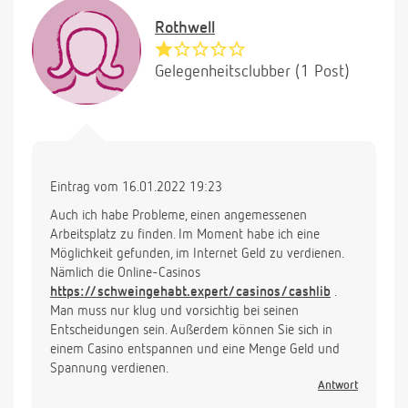
Rothwell
Gelegenheitsclubber (1 Post)
Eintrag vom 16.01.2022 19:23
Auch ich habe Probleme, einen angemessenen
Arbeitsplatz zu finden. Im Moment habe ich eine
Möglichkeit gefunden, im Internet Geld zu verdienen.
Nämlich die Online-Casinos
https://schweingehabt.expert/casinos/cashlib
.
Man muss nur klug und vorsichtig bei seinen
Entscheidungen sein. Außerdem können Sie sich in
einem Casino entspannen und eine Menge Geld und
Spannung verdienen.
Antwort