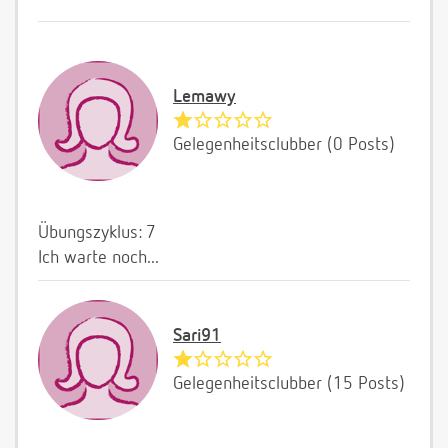
Lemawy
Gelegenheitsclubber (0 Posts)
Übungszyklus: 7
Ich warte noch...
Sari91
Gelegenheitsclubber (15 Posts)