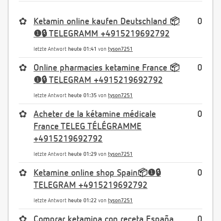
✿
Ketamin online kaufen Deutschland 📦
0
❶🔒 TELEGRAMM +4915219692792
letzte Antwort
heute 01:41
von
tyson7251
✿
Online pharmacies ketamine France 📦
0
❶🔒 TELEGRAM +4915219692792
letzte Antwort
heute 01:35
von
tyson7251
✿
Acheter de la kétamine médicale
0
France TELEG TÉLÉGRAMME
+4915219692792
letzte Antwort
heute 01:29
von
tyson7251
✿
Ketamine online shop Spain📦❶🔒
0
TELEGRAM +4915219692792
letzte Antwort
heute 01:22
von
tyson7251
✿
Comprar ketamina con receta España
0