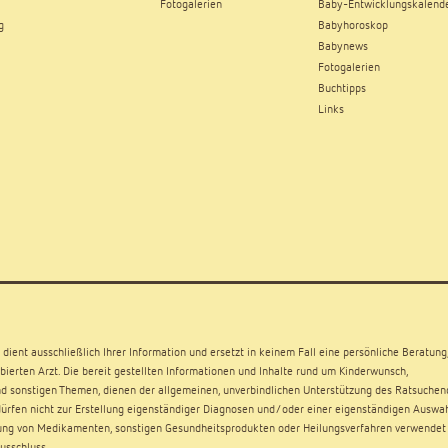
Fotogalerien
Baby-Entwicklungskalend
g
Babyhoroskop
Babynews
Fotogalerien
Buchtipps
Links
dient ausschließlich Ihrer Information und ersetzt in keinem Fall eine persönliche Beratung
ierten Arzt. Die bereit gestellten Informationen und Inhalte rund um Kinderwunsch,
d sonstigen Themen, dienen der allgemeinen, unverbindlichen Unterstützung des Ratsuchen
rfen nicht zur Erstellung eigenständiger Diagnosen und/oder einer eigenständigen Auswa
ng von Medikamenten, sonstigen Gesundheitsprodukten oder Heilungsverfahren verwendet
usschluss
.