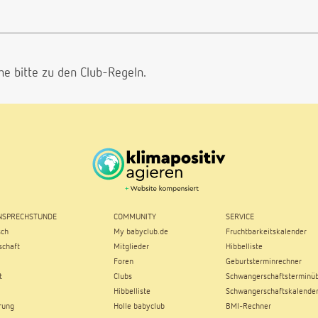
he bitte
zu den Club-Regeln.
SPRECHSTUNDE
COMMUNITY
SERVICE
sch
My babyclub.de
Fruchtbarkeitskalender
chaft
Mitglieder
Hibbelliste
Foren
Geburtsterminrechner
t
Clubs
Schwangerschaftsterminüb
Hibbelliste
Schwangerschaftskalende
rung
Holle babyclub
BMI-Rechner