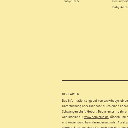
babyclub.tv
Gesundheit
Baby-Allta
DISCLAIMER
Das Informationsangebot von
www.babyclub.de
Untersuchung oder Diagnose durch einen approb
Schwangerschaft, Geburt, Babys erstem Jahr un
Alle Inhalte auf
www.babyclub.de
können und dü
und Anwendung bzw. Veränderung oder Absetzu
werden. Bitte beachten Sie auch den
Haftungsa